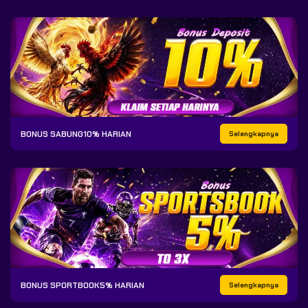
BONUS SABUNG10% HARIAN
Selengkapnya
BONUS SPORTBOOK5% HARIAN
Selengkapnya