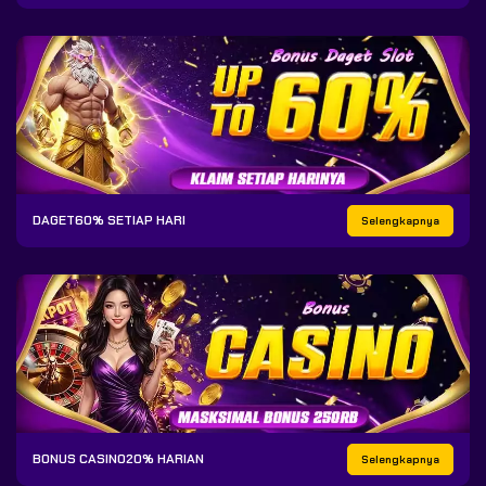
DAGET60% SETIAP HARI
Selengkapnya
BONUS CASINO20% HARIAN
Selengkapnya