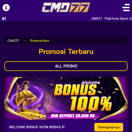
CMD77 : Platform Best Game
CMD77
Promotion
Promosi Terbaru
ALL PROMO
WELCOME BONUS 100% BEBAS IP
Selengkapnya