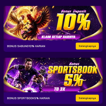
BONUS SABUNG10% HARIAN
Selengkapnya
BONUS SPORTBOOK5% HARIAN
Selengkapnya