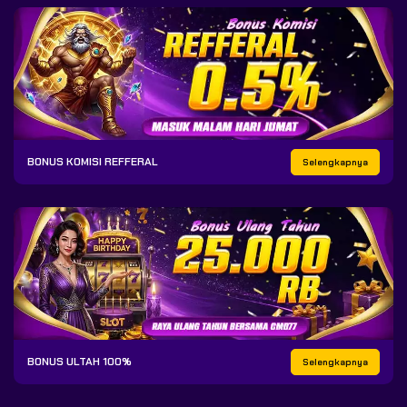
BONUS KOMISI REFFERAL
Selengkapnya
BONUS ULTAH 100%
Selengkapnya